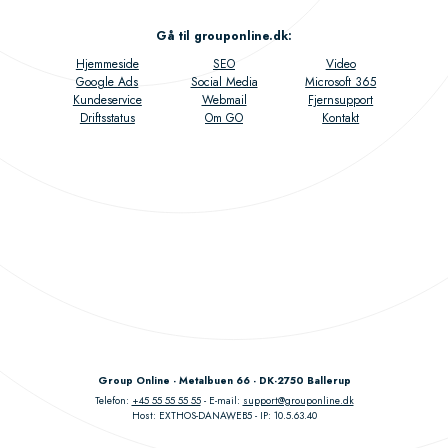
Gå til grouponline.dk
:
Hjemmeside
SEO
Video
Google Ads
Social Media
Microsoft 365
Kundeservice
Webmail
Fjernsupport
Driftsstatus
Om GO
Kontakt
Group Online - Metalbuen 66 - DK-2750 Ballerup
Telefon:
+45 55 55 55 55
E-mail:
support@grouponline.dk
Host: EXTHOS-DANAWEB5
IP: 10.5.63.40